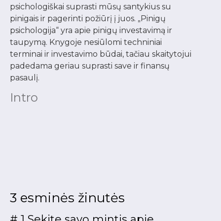
psichologiškai suprasti mūsų santykius su
pinigais ir pagerinti požiūrį į juos. „Pinigų
psichologija“ yra apie pinigų investavimą ir
taupymą. Knygoje nesiūlomi techniniai
terminai ir investavimo būdai, tačiau skaitytojui
padedama geriau suprasti save ir finansų
pasaulį.
Intro
3 esminės žinutės
# 1 Sekite savo mintis apie