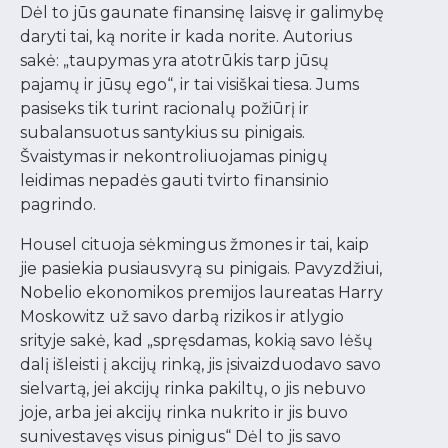
Dėl to jūs gaunate finansinę laisvę ir galimybę
daryti tai, ką norite ir kada norite. Autorius
sakė: „taupymas yra atotrūkis tarp jūsų
pajamų ir jūsų ego“, ir tai visiškai tiesa. Jums
pasiseks tik turint racionalų požiūrį ir
subalansuotus santykius su pinigais.
Švaistymas ir nekontroliuojamas pinigų
leidimas nepadės gauti tvirto finansinio
pagrindo.
Housel cituoja sėkmingus žmones ir tai, kaip
jie pasiekia pusiausvyrą su pinigais. Pavyzdžiui,
Nobelio ekonomikos premijos laureatas Harry
Moskowitz už savo darbą rizikos ir atlygio
srityje sakė, kad „spręsdamas, kokią savo lėšų
dalį išleisti į akcijų rinką, jis įsivaizduodavo savo
sielvartą, jei akcijų rinka pakiltų, o jis nebuvo
joje, arba jei akcijų rinka nukrito ir jis buvo
sunivestavęs visus pinigus“ Dėl to jis savo