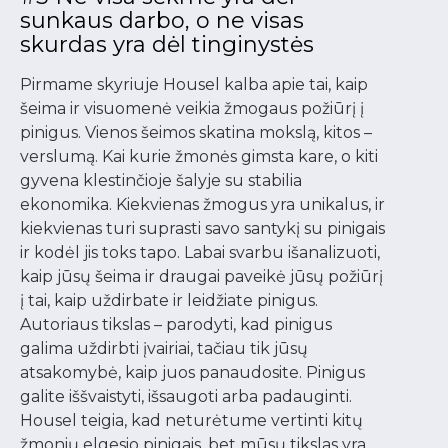
sunkaus darbo, o ne visas
skurdas yra dėl tinginystės
Pirmame skyriuje Housel kalba apie tai, kaip
šeima ir visuomenė veikia žmogaus požiūrį į
pinigus. Vienos šeimos skatina mokslą, kitos –
verslumą. Kai kurie žmonės gimsta kare, o kiti
gyvena klestinčioje šalyje su stabilia
ekonomika. Kiekvienas žmogus yra unikalus, ir
kiekvienas turi suprasti savo santykį su pinigais
ir kodėl jis toks tapo. Labai svarbu išanalizuoti,
kaip jūsų šeima ir draugai paveikė jūsų požiūrį
į tai, kaip uždirbate ir leidžiate pinigus.
Autoriaus tikslas – parodyti, kad pinigus
galima uždirbti įvairiai, tačiau tik jūsų
atsakomybė, kaip juos panaudosite. Pinigus
galite iššvaistyti, išsaugoti arba padauginti.
Housel teigia, kad neturėtume vertinti kitų
žmonių elgesio pinigais, bet mūsų tikslas yra