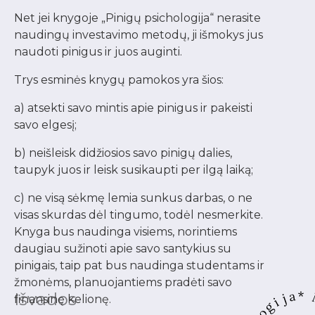
Net jei knygoje „Pinigų psichologija“ nerasite
naudingų investavimo metodų, ji išmokys jus
naudoti pinigus ir juos auginti.
Trys esminės knygų pamokos yra šios:
a) atsekti savo mintis apie pinigus ir pakeisti
savo elgesį;
b) neišleisk didžiosios savo pinigų dalies,
taupyk juos ir leisk susikaupti per ilgą laiką;
c) ne visą sėkmę lemia sunkus darbas, o ne
visas skurdas dėl tingumo, todėl nesmerkite.
Knyga bus naudinga visiems, norintiems
daugiau sužinoti apie savo santykius su
pinigais, taip pat bus naudinga studentams ir
žmonėms, planuojantiems pradėti savo
Išvados
finansinę kelionę.