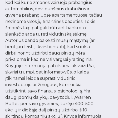
kad kai kurie žmonės vairuoja prabangius
automobilius, dėvi puošnius drabužius ir
gyvena prabangiuose apartamentuose, tačiau
nežinome visos jų finansinės padėties. Tokie
žmonės taip pat gali būti ant bankroto
slenksčio arba turėti vidutinišką sėkmę.
Autorius bando pakeisti mūsų mąstymą (ar
bent jau leisti jį kvestionuoti), kad sunkiai
dirbti norint uždirbti daug pinigų nėra
privaloma ir kad ne visi vargšai yra tinginiai.
Knygoje informacija pateikiama akivaizdžiai,
skyriai trumpi, bet informatyvūs, o kalba
įtikinamai leidžia suprasti vidutinio
investuotojo ar žmogaus, kuris siekia
užsitikrinti savo finansus, psichologiją. Yra
daug įdomių dalykų, pavyzdžiui, „Warren
Buffet per savo gyvenimą turėjo 400–500
akcijų ir didžiąją dalį pinigų uždirbo iš 10
skirtingų kompanijų akcijų“. Knyga informuoja