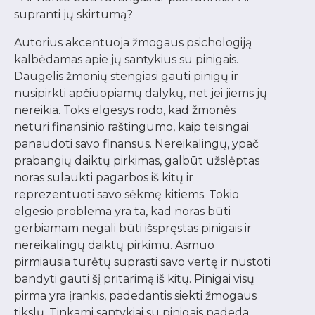
supranti jų skirtumą?
Autorius akcentuoja žmogaus psichologiją
kalbėdamas apie jų santykius su pinigais.
Daugelis žmonių stengiasi gauti pinigų ir
nusipirkti apčiuopiamų dalykų, net jei jiems jų
nereikia. Toks elgesys rodo, kad žmonės
neturi finansinio raštingumo, kaip teisingai
panaudoti savo finansus. Nereikalingų, ypač
prabangių daiktų pirkimas, galbūt užslėptas
noras sulaukti pagarbos iš kitų ir
reprezentuoti savo sėkmę kitiems. Tokio
elgesio problema yra ta, kad noras būti
gerbiamam negali būti išspręstas pinigais ir
nereikalingų daiktų pirkimu. Asmuo
pirmiausia turėtų suprasti savo vertę ir nustoti
bandyti gauti šį pritarimą iš kitų. Pinigai visų
pirma yra įrankis, padedantis siekti žmogaus
tikslų. Tinkami santykiai su pinigais padeda