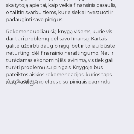
skaitytoją apie tai, kaip veikia finansinis pasaulis,
o tai itin svarbu tiems, kurie siekia investuoti ir
padauginti savo pinigus.
Rekomenduočiau šią knygą visiems, kurie vis
dar turi problemų dėl savo finansų. Kartais
galite uždirbti daug pinigų, bet ir toliau būsite
neturtingi dėl finansinio neraštingumo. Net ir
turėdamas ekonominį išsilavinimą, vis tiek gali
turėti problemų su pinigais. Knygoje bus
pateiktos aiškios rekomendacijos, kurios taps
Apžvalga
jūsų kasdieninio elgesio su pinigais pagrindu.