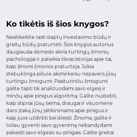
Ko tikėtis iš šios knygos?
Nesitikėkite rasti slaptų investavimo būdų ir
greitų būdų praturtėti. Šios knygos autorius
daugiausia dėmesio skiria turtingų žmonių
psichologijai ir pateikia tikras istorijas apie tai,
kaip žinomi žmonės praturtėja. Jokia
stebuklinga piliulė akimirksniu nepavers jūsų
turtingu žmogumi. Pasiturinčiu žmogumi
galite tapti tik analizuodami savo elgesį ir
minčių apie pinigus algoritmą. Galite nustebti,
kaip stipriai jūsų šeima, draugai ir visuomenė
daro įtaką jūsų įsitikinimams apie pinigus ir
kaip juos uždirbti bei išleisti. Žinoma, galite ir
toliau gyventi savo gyvenimą nebandydami
pakeisti savo elgesio su pinigais. Galite greitai