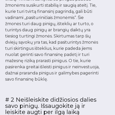
žmonėms susikurti stabilią ir saugią ateitį. Tie,
kurie turi tvirtą finansinį pagrindą, gali būti
vadinami „pasituriničiais žmonėmis“. Šie
žmonės turi daug pinigų, išteklių ar turto, o
turintys daug pinigų ar brangių daiktų yra
tiesiog turtingi žmonės. Skirtumas tarp šių
dviejų sąvokų yra tas, kad pasiturintys žmonės
turi skirtingus išteklius, kurie padeda jiems
nuolat gerinti savo finansinę padėtį ir turi
mažesnę riziką prarasti pinigus. O tie, kurie
pasirenka greitai išleisti pinigus ir neinvestuoja,
dažnai praranda pinigus ir galimybes pagerinti
savo finansinę būklę.
# 2 Neišleiskite didžiosios dalies
savo pinigų. Išsaugokite ją ir
leiskite augti per ilgą laiką