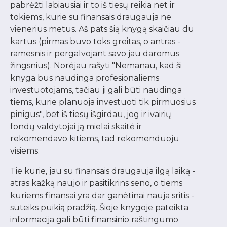
pabrėžti labiausiai ir to iš tiesų reikia net ir
tokiems, kurie su finansais draugauja ne
vienerius metus. Aš pats šią knygą skaičiau du
kartus (pirmas buvo toks greitas, o antras -
ramesnis ir pergalvojant savo jau daromus
žingsnius). Norėjau rašyti "Nemanau, kad ši
knyga bus naudinga profesionaliems
investuotojams, tačiau ji gali būti naudinga
tiems, kurie planuoja investuoti tik pirmuosius
pinigus", bet iš tiesų išgirdau, jog ir ivairių
fondų valdytojai ją mielai skaitė ir
rekomendavo kitiems, tad rekomenduoju
visiems.
Tie kurie, jau su finansais draugauja ilgą laiką -
atras kažką naujo ir pasitikrins seno, o tiems
kuriems finansai yra dar ganėtinai nauja sritis -
suteiks puikią pradžią. Šioje knygoje pateikta
informacija gali būti finansinio raštingumo