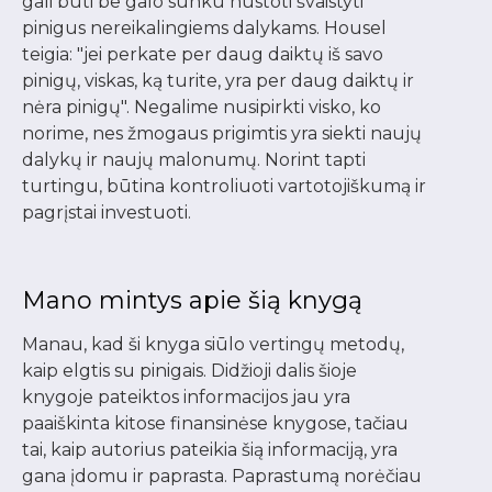
gali būti be galo sunku nustoti švaistyti
pinigus nereikalingiems dalykams. Housel
teigia: "jei perkate per daug daiktų iš savo
pinigų, viskas, ką turite, yra per daug daiktų ir
nėra pinigų". Negalime nusipirkti visko, ko
norime, nes žmogaus prigimtis yra siekti naujų
dalykų ir naujų malonumų. Norint tapti
turtingu, būtina kontroliuoti vartotojiškumą ir
pagrįstai investuoti.
Mano mintys apie šią knygą
Manau, kad ši knyga siūlo vertingų metodų,
kaip elgtis su pinigais. Didžioji dalis šioje
knygoje pateiktos informacijos jau yra
paaiškinta kitose finansinėse knygose, tačiau
tai, kaip autorius pateikia šią informaciją, yra
gana įdomu ir paprasta. Paprastumą norėčiau