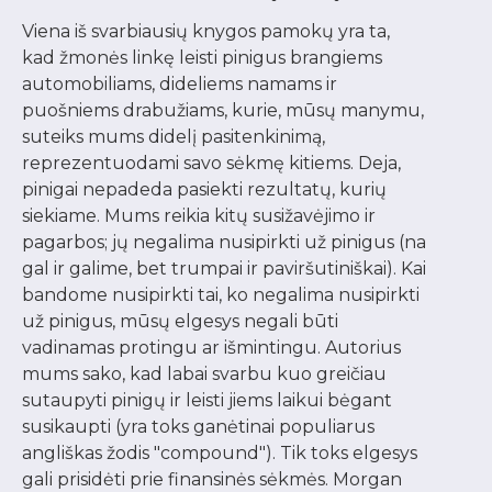
Viena iš svarbiausių knygos pamokų yra ta,
kad žmonės linkę leisti pinigus brangiems
automobiliams, dideliems namams ir
puošniems drabužiams, kurie, mūsų manymu,
suteiks mums didelį pasitenkinimą,
reprezentuodami savo sėkmę kitiems. Deja,
pinigai nepadeda pasiekti rezultatų, kurių
siekiame. Mums reikia kitų susižavėjimo ir
pagarbos; jų negalima nusipirkti už pinigus (na
gal ir galime, bet trumpai ir paviršutiniškai). Kai
bandome nusipirkti tai, ko negalima nusipirkti
už pinigus, mūsų elgesys negali būti
vadinamas protingu ar išmintingu. Autorius
mums sako, kad labai svarbu kuo greičiau
sutaupyti pinigų ir leisti jiems laikui bėgant
susikaupti (yra toks ganėtinai populiarus
angliškas žodis "compound"). Tik toks elgesys
gali prisidėti prie finansinės sėkmės. Morgan