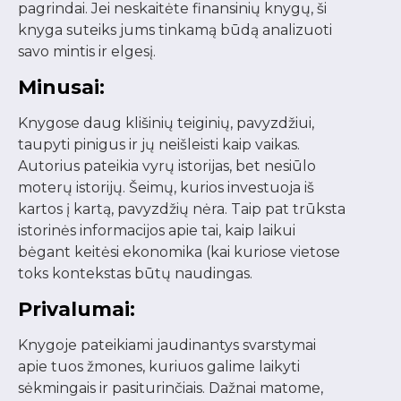
pagrindai. Jei neskaitėte finansinių knygų, ši
knyga suteiks jums tinkamą būdą analizuoti
savo mintis ir elgesį.
Minusai:
Knygose daug klišinių teiginių, pavyzdžiui,
taupyti pinigus ir jų neišleisti kaip vaikas.
Autorius pateikia vyrų istorijas, bet nesiūlo
moterų istorijų. Šeimų, kurios investuoja iš
kartos į kartą, pavyzdžių nėra. Taip pat trūksta
istorinės informacijos apie tai, kaip laikui
bėgant keitėsi ekonomika (kai kuriose vietose
toks kontekstas būtų naudingas.
Privalumai:
Knygoje pateikiami jaudinantys svarstymai
apie tuos žmones, kuriuos galime laikyti
sėkmingais ir pasiturinčiais. Dažnai matome,