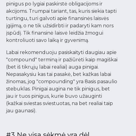
pinigus po lygiai paskirstė obligacijoms ir
akcijoms. Trumpai tariant, tas, kuris siekia tapti
turtingu, turi galvoti apie finansinės laisvės
įgijimą, o ne tik užsidirbti ir padaryti kam nors
įspūdį. Tik finansinė laisvė leidžia žmogui
kontroliuoti savo laiką ir gyvenimą.
Labai rekomenduoju pasiskaityti daugiau apie
"compound" terminą ir pažiūrėti kaip magiškai
(bet iš tikrųjų labai realiai) auga pinigai.
Nepasakysiu kas tai pasakė, bet kažkas labai
žinomas, jog "compounding" yra 8asis pasaulio
stebuklas. Pinigai augina ne tik pinigus, bet
jau ir tuos pinigus, kurie buvo užauginti
(kažkai sviestas sviestuotas, na bet realiai taip
jau gaunasi).
#3 Ne visa sėkmė yra dėl