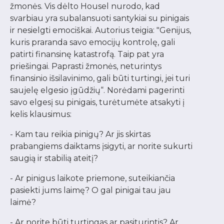
žmonės. Vis dėlto Housel nurodo, kad
svarbiau yra subalansuoti santykiai su pinigais
ir nesielgti emociškai. Autorius teigia: "Genijus,
kuris praranda savo emocijų kontrolę, gali
patirti finansinę katastrofą. Taip pat yra
priešingai. Paprasti žmonės, neturintys
finansinio išsilavinimo, gali būti turtingi, jei turi
saujelę elgesio įgūdžių“. Norėdami pagerinti
savo elgesį su pinigais, turėtumėte atsakyti į
kelis klausimus:
- Kam tau reikia pinigų? Ar jis skirtas
prabangiems daiktams įsigyti, ar norite sukurti
saugią ir stabilią ateitį?
- Ar pinigus laikote priemone, suteikiančia
pasiekti jums laimę? O gal pinigai tau jau
laimė?
- Ar norite būti turtingas ar pasiturintis? Ar