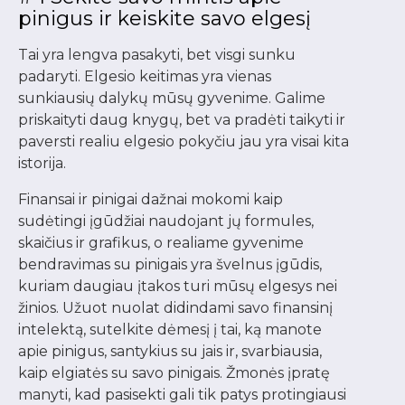
pinigus ir keiskite savo elgesį
Tai yra lengva pasakyti, bet visgi sunku
padaryti. Elgesio keitimas yra vienas
sunkiausių dalykų mūsų gyvenime. Galime
priskaityti daug knygų, bet va pradėti taikyti ir
paversti realiu elgesio pokyčiu jau yra visai kita
istorija.
Finansai ir pinigai dažnai mokomi kaip
sudėtingi įgūdžiai naudojant jų formules,
skaičius ir grafikus, o realiame gyvenime
bendravimas su pinigais yra švelnus įgūdis,
kuriam daugiau įtakos turi mūsų elgesys nei
žinios. Užuot nuolat didindami savo finansinį
intelektą, sutelkite dėmesį į tai, ką manote
apie pinigus, santykius su jais ir, svarbiausia,
kaip elgiatės su savo pinigais. Žmonės įpratę
manyti, kad pasisekti gali tik patys protingiausi