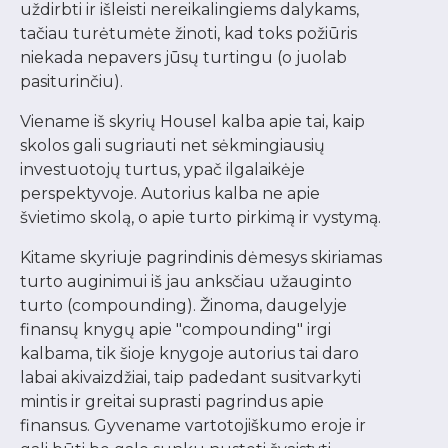
uždirbti ir išleisti nereikalingiems dalykams,
tačiau turėtumėte žinoti, kad toks požiūris
niekada nepavers jūsų turtingu (o juolab
pasiturinčiu).
Viename iš skyrių Housel kalba apie tai, kaip
skolos gali sugriauti net sėkmingiausių
investuotojų turtus, ypač ilgalaikėje
perspektyvoje. Autorius kalba ne apie
švietimo skolą, o apie turto pirkimą ir vystymą.
Kitame skyriuje pagrindinis dėmesys skiriamas
turto auginimui iš jau anksčiau užauginto
turto (compounding). Žinoma, daugelyje
finansų knygų apie "compounding" irgi
kalbama, tik šioje knygoje autorius tai daro
labai akivaizdžiai, taip padedant susitvarkyti
mintis ir greitai suprasti pagrindus apie
finansus. Gyvename vartotojiškumo eroje ir