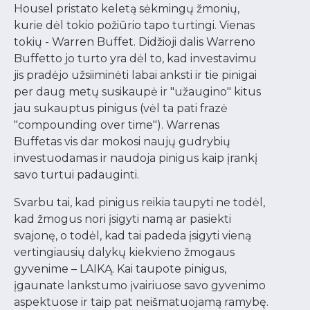
Housel pristato keletą sėkmingų žmonių,
kurie dėl tokio požiūrio tapo turtingi. Vienas
tokių - Warren Buffet. Didžioji dalis Warreno
Buffetto jo turto yra dėl to, kad investavimu
jis pradėjo užsiiminėti labai anksti ir tie pinigai
per daug metų susikaupė ir "užaugino" kitus
jau sukauptus pinigus (vėl ta pati frazė
"compounding over time"). Warrenas
Buffetas vis dar mokosi naujų gudrybių
investuodamas ir naudoja pinigus kaip įrankį
savo turtui padauginti.
Svarbu tai, kad pinigus reikia taupyti ne todėl,
kad žmogus nori įsigyti namą ar pasiekti
svajonę, o todėl, kad tai padeda įsigyti vieną
vertingiausių dalykų kiekvieno žmogaus
gyvenime – LAIKĄ. Kai taupote pinigus,
įgaunate lankstumo įvairiuose savo gyvenimo
aspektuose ir taip pat neišmatuojamą ramybę.