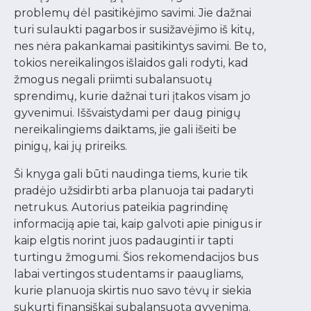
problemų dėl pasitikėjimo savimi. Jie dažnai
turi sulaukti pagarbos ir susižavėjimo iš kitų,
nes nėra pakankamai pasitikintys savimi. Be to,
tokios nereikalingos išlaidos gali rodyti, kad
žmogus negali priimti subalansuotų
sprendimų, kurie dažnai turi įtakos visam jo
gyvenimui. Iššvaistydami per daug pinigų
nereikalingiems daiktams, jie gali išeiti be
pinigų, kai jų prireiks.
Ši knyga gali būti naudinga tiems, kurie tik
pradėjo užsidirbti arba planuoja tai padaryti
netrukus. Autorius pateikia pagrindinę
informaciją apie tai, kaip galvoti apie pinigus ir
kaip elgtis norint juos padauginti ir tapti
turtingu žmogumi. Šios rekomendacijos bus
labai vertingos studentams ir paaugliams,
kurie planuoja skirtis nuo savo tėvų ir siekia
sukurti finansiškai subalansuotą gyvenimą.