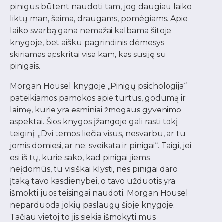
pinigus būtent naudoti tam, jog daugiau laiko
liktų man, šeima, draugams, pomėgiams. Apie
laiko svarbą gana nemažai kalbama šitoje
knygoje, bet aišku pagrindinis dėmesys
skiriamas apskritai visa kam, kas susiję su
pinigais.
Morgan Housel knygoje „Pinigų psichologija“
pateikiamos pamokos apie turtus, godumą ir
laimę, kurie yra esminiai žmogaus gyvenimo
aspektai. Šios knygos įžangoje gali rasti tokį
teiginį: „Dvi temos liečia visus, nesvarbu, ar tu
jomis domiesi, ar ne: sveikata ir pinigai“. Taigi, jei
esi iš tų, kurie sako, kad pinigai jiems
neįdomūs, tu visiškai klysti, nes pinigai daro
įtaką tavo kasdienybei, o tavo užduotis yra
išmokti juos teisingai naudoti. Morgan Housel
neparduoda jokių paslaugų šioje knygoje.
Tačiau vietoj to jis siekia išmokyti mus