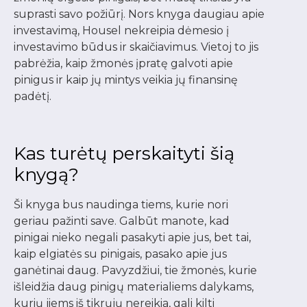
suprasti savo požiūrį. Nors knyga daugiau apie
investavimą, Housel nekreipia dėmesio į
investavimo būdus ir skaičiavimus. Vietoj to jis
pabrėžia, kaip žmonės įpratę galvoti apie
pinigus ir kaip jų mintys veikia jų finansinę
padėtį.
Kas turėtų perskaityti šią
knygą?
Ši knyga bus naudinga tiems, kurie nori
geriau pažinti save. Galbūt manote, kad
pinigai nieko negali pasakyti apie jus, bet tai,
kaip elgiatės su pinigais, pasako apie jus
ganėtinai daug. Pavyzdžiui, tie žmonės, kurie
išleidžia daug pinigų materialiems dalykams,
kurių jiems iš tikrųjų nereikia, gali kilti