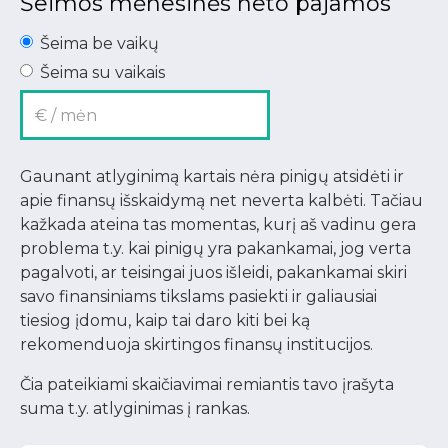
Šeimos mėnesinės neto pajamos
Šeima be vaikų
Šeima su vaikais
Gaunant atlyginimą kartais nėra pinigų atsidėti ir
apie finansų išskaidymą net neverta kalbėti. Tačiau
kažkada ateina tas momentas, kurį aš vadinu gera
problema t.y. kai pinigų yra pakankamai, jog verta
pagalvoti, ar teisingai juos išleidi, pakankamai skiri
savo finansiniams tikslams pasiekti ir galiausiai
tiesiog įdomu, kaip tai daro kiti bei ką
rekomenduoja skirtingos finansų institucijos.
Čia pateikiami skaičiavimai remiantis tavo įrašyta
suma t.y. atlyginimas į rankas.