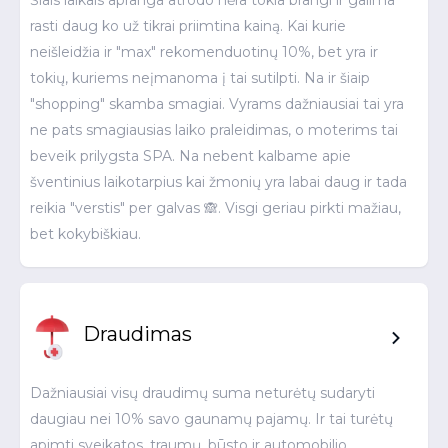
Šiais laikais apranga atrodo nėra tokia brangi ir galima
rasti daug ko už tikrai priimtina kainą. Kai kurie
neišleidžia ir "max" rekomenduotinų 10%, bet yra ir
tokių, kuriems neįmanoma į tai sutilpti. Na ir šiaip
"shopping" skamba smagiai. Vyrams dažniausiai tai yra
ne pats smagiausias laiko praleidimas, o moterims tai
beveik prilygsta SPA. Na nebent kalbame apie
šventinius laikotarpius kai žmonių yra labai daug ir tada
reikia "verstis" per galvas 🙈. Visgi geriau pirkti mažiau,
bet kokybiškiau.
Draudimas
Dažniausiai visų draudimų suma neturėtų sudaryti
daugiau nei 10% savo gaunamų pajamų. Ir tai turėtų
apimti sveikatos, traumų, būsto ir automobilio