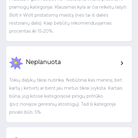
pramogų kategorijai. Klausimas kyla ar čia reikėtų rašyti
Bolt ir Wolt pristatomą maistą (nes tai iš dalies
restoranų dalis). Kaip bebūtų rekomenduojamas
procentas iki 15-20%.
Neplanuota
Tokių dalykų tikrai nutinka. Nebūtinai kas mėnesį, bet
kartą į ketvirtį ar bent jau metus tikrai įvyksta. Kartais
būna, jog kitose kategorijose pinigų pritrūko
(pvz.:norėjosi geresnių atostogų). Tad ši kategorija
privalo būti. 5%.