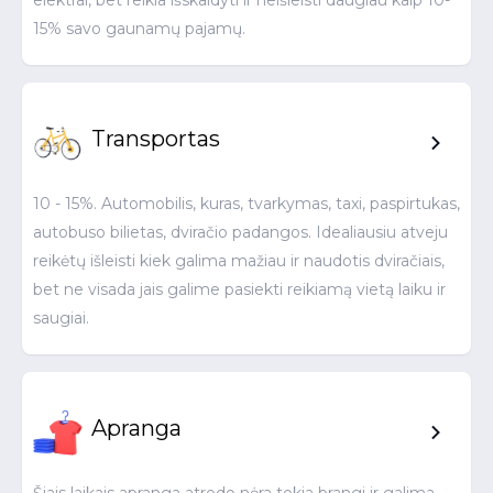
elektrai, bet reikia išskaidyti ir neišleisti daugiau kaip 10-
15% savo gaunamų pajamų.
Transportas
10 - 15%. Automobilis, kuras, tvarkymas, taxi, paspirtukas,
autobuso bilietas, dviračio padangos. Idealiausiu atveju
reikėtų išleisti kiek galima mažiau ir naudotis dviračiais,
bet ne visada jais galime pasiekti reikiamą vietą laiku ir
saugiai.
Apranga