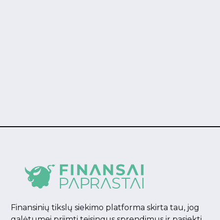
Prieš pradėdami skaityti šį straipsnį apie
investavimą, atsakykite į vieną paprastą
klausimą: ar manote, kad galite nuspėti, kada
akcijų rinka pasieks dugną ir kada viršūnę? Jei
atsakėte "taip", tuomet šis straipsnis kaip tik
jums. O jei atsakėte "ne" – sveikinu su sveiku
protu, bet vis tiek skaitykite toliau, nes
papasakosiu, kaip du skirtingi investuotojai,
Mykolas ir Tadas, priėjo prie visiškai skirtingų
rezultatų, nors pradėjo nuo to paties taško.
Finansinių tikslų siekimo platforma skirta tau, jog
galėtumei priimti teisingus sprendimus ir pasiekti