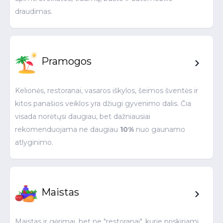
draudimas.
Pramogos
Kelionės, restoranai, vasaros iškylos, šeimos šventės ir
kitos panašios veiklos yra džiugi gyvenimo dalis. Čia
visada norėtųsi daugiau, bet dažniausiai
rekomenduojama ne daugiau
10%
nuo gaunamo
atlyginimo.
Maistas
Maistas ir gėrimai, bet ne "restoranai", kurie priskiriami